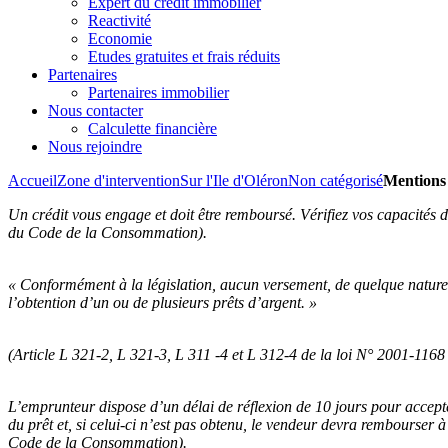
Expert du crédit immobilier
Reactivité
Economie
Etudes gratuites et frais réduits
Partenaires
Partenaires immobilier
Nous contacter
Calculette financière
Nous rejoindre
Accueil
Zone d'intervention
Sur l'Ile d'Oléron
Non catégorisé
Mentions 
Un crédit vous engage et doit être remboursé. Vérifiez vos capacités
du Code de la Consommation).
« Conformément à la législation, aucun versement, de quelque nature q
l’obtention d’un ou de plusieurs prêts d’argent. »
(Article L 321-2, L 321-3, L 311 -4 et L 312-4 de la loi N° 2001-116
L’emprunteur dispose d’un délai de réflexion de 10 jours pour accepter
du prêt et, si celui-ci n’est pas obtenu, le vendeur devra rembourser 
Code de la Consommation).