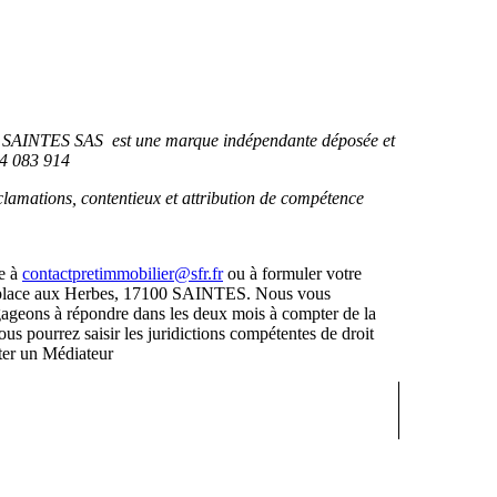
SAINTES SAS est une marque indépendante déposée et
 4 083 914
clamations, contentieux et attribution de compétence
te à
contactpretimmobilier@sfr.fr
ou à formuler votre
 1 place aux Herbes, 17100 SAINTES. Nous vous
gageons à répondre dans les deux mois à compter de la
ous pourrez saisir les juridictions compétentes de droit
ter
un Médiateur