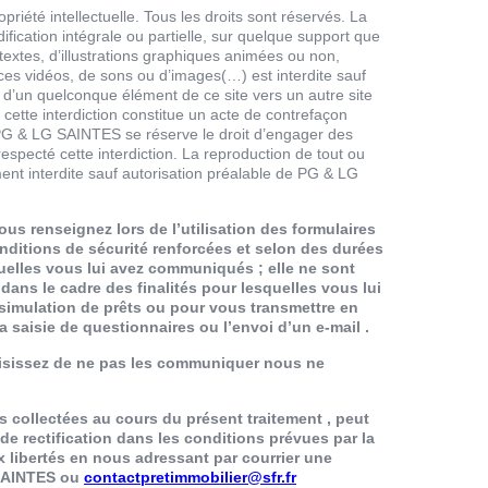
priété intellectuelle. Tous les droits sont réservés. La
dification intégrale ou partielle, sur quelque support que
 textes, d’illustrations graphiques animées ou non,
ces vidéos, de sons ou d’images(…) est interdite sauf
t d’un quelconque élément de ce site vers un autre site
 cette interdiction constitue un acte de contrefaçon
. PG & LG SAINTES se réserve le droit d’engager des
respecté cette interdiction. La reproduction de tout ou
ement interdite sauf autorisation préalable de PG & LG
us renseignez lors de l’utilisation des formulaires
ditions de sécurité renforcées et selon des durées
quelles vous lui avez communiqués ; elle ne sont
dans le cadre des finalités pour lesquelles vous lui
imulation de prêts ou pour vous transmettre en
 saisie de questionnaires ou l’envoi d’un e-mail .
hoisissez de ne pas les communiquer nous ne
collectées au cours du présent traitement , peut
e rectification dans les conditions prévues par la
aux libertés en nous adressant par courrier une
SAINTES ou
contactpretimmobilier@sfr.fr