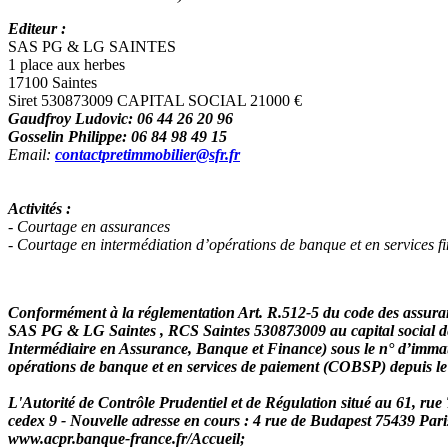
Editeur :
SAS PG & LG SAINTES
1 place aux herbes
17100 Saintes
Siret 530873009 CAPITAL SOCIAL 21000 €
Gaudfroy Ludovic: 06 44 26 20 96
Gosselin Philippe: 06 84 98 49 15
Email:
contactpretimmobilier@sfr.fr
Activités :
- Courtage en assurances
- Courtage en intermédiation d’opérations de banque et en services f
Conformément à la réglementation Art. R.512-5 du code des assuranc
SAS PG & LG Saintes , RCS Saintes 530873009 au capital social de 
Intermédiaire en Assurance, Banque et Finance) sous le n° d’immat
opérations de banque et en services de paiement (COBSP) depuis l
L'
Autorité de Contrôle Prudentiel et de Régulation
situé au 61, rue
cedex 9 - Nouvelle adresse en cours : 4 rue de Budapest 75439 Paris
www.acpr.banque-france.fr/Accueil;