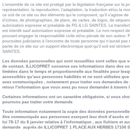
L’ensemble de ce site est protégé par la législation française sur la pro
représentation, la reproduction, l’adaptation, la traduction et/ou la mo
ce soit de ce site ou des éléments qui le composent, qu’il s’agisse de
d’icônes, de photographies, de plans, de cartes, de logos, de séquen
autorisation expresse et préalable de
PG & LG SAINTES
. Le transfer
est interdit sauf autorisation expresse et préalable. Le non-respect de
pouvant engager la responsabilité civile et/ou pénale de son auteur
poursuites judiciaires à l’encontre de toute personne qui n’aurait pas 
partie de ce site sur un support électronique quel qu’il soit est strict
SAINTES.
Les données personnelles qui sont recueillies sont celles que vo
de contact. ILLICOPRET conserve ces informations dans des con
limitées dans le temps et proportionnelle aux finalités pour les
accessibles qu’aux personnes habilités et ne sont utilisées que 
avez communiquées , notamment pour traiter vos demandes de s
retour l’information que vous avez pu nous demander à travers la
Certaines informations ont un caractère obligatoire, si vous c
pourrons pas traiter votre demande
.
Toute information notamment la copie des données personnelles 
être communiquée aux personnes exerçant leur droit d’accès et d
loi 78-17 du 6 janvier relative à l’informatique , aux fichiers et 
demande auprès de ILLICOPRET 1 PLACE AUX HERBES 17100 